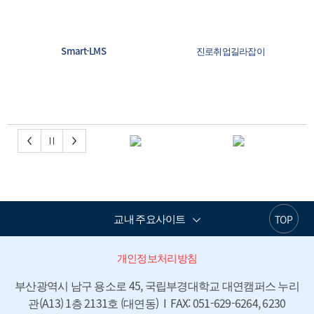
교수진
졸업요건
Smart-LMS
진로취업길라잡이
소프트웨어융합혁신원
4119고객센터
교내 주요사이트
TOP
개인정보처리방침
부산광역시 남구 용소로 45, 국립부경대학교 대연캠퍼스 누리
관(A13) 1층 2131호 (대연동)  I  FAX: 051-629-6264, 6230
