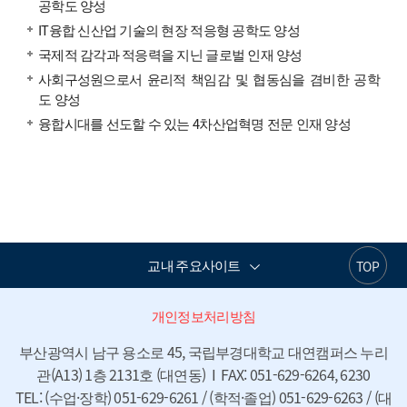
공학도 양성
IT융합 신산업 기술의 현장 적응형 공학도 양성
국제적 감각과 적응력을 지닌 글로벌 인재 양성
사회구성원으로서 윤리적 책임감 및 협동심을 겸비한 공학
도 양성
융합시대를 선도할 수 있는 4차산업혁명 전문 인재 양성
교내 주요사이트
TOP
개인정보처리방침
부산광역시 남구 용소로 45, 국립부경대학교 대연캠퍼스 누리
관(A13) 1층 2131호 (대연동)  I  FAX: 051-629-6264, 6230

TEL: (수업·장학) 051-629-6261 / (학적·졸업) 051-629-6263 / (대