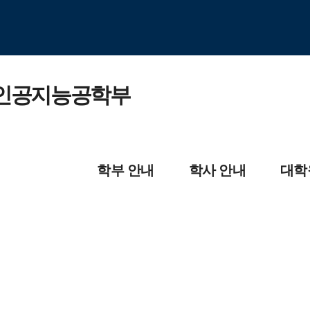
인공지능공학부
학부 안내
학사 안내
대학
학부 소개
교육과정
일반대학원
교육목적 및 인재상
모듈형 교육과정
산업대학원
교수진
졸업요건
교육대학원