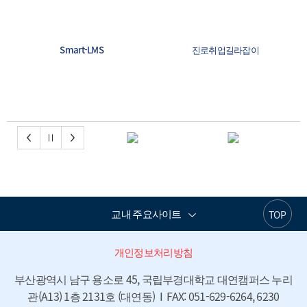
교수진
졸업요건
Smart-LMS
진로취업길라잡이
소프트웨어융합혁신원
4119고객센터
교내 주요사이트
TOP
개인정보처리방침
부산광역시 남구 용소로 45, 국립부경대학교 대연캠퍼스 누리
관(A13) 1층 2131호 (대연동)  I  FAX: 051-629-6264, 6230
