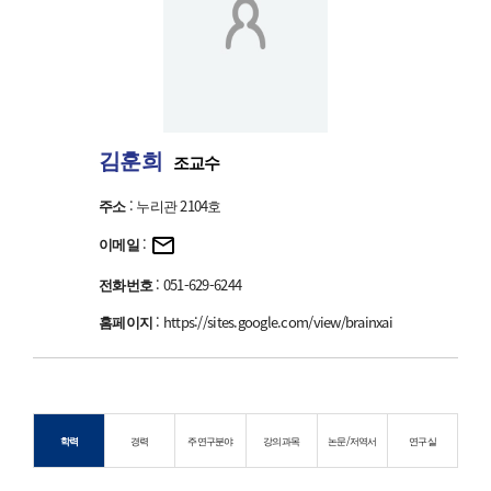
김훈희
조교수
주소
: 누리관 2104호
이메일
:
전화번호
: 051-629-6244
홈페이지
:
https://sites.google.com/view/brainxai
학력
경력
주연구분야
강의과목
논문/저역서
연구실